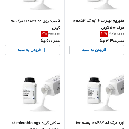
منیزیم نیترات 6 آبه کد 105853
اکسید روی کد 108849 مرک 50
مرک 500 گرمی
گرمی
7
%
12
%
650,000
3,750,000
600,000
3,300,000
افزودن به سبد
افزودن به سبد
اوره مرک کد 108487 بسته 100
ساکارز گرید microbiology کد