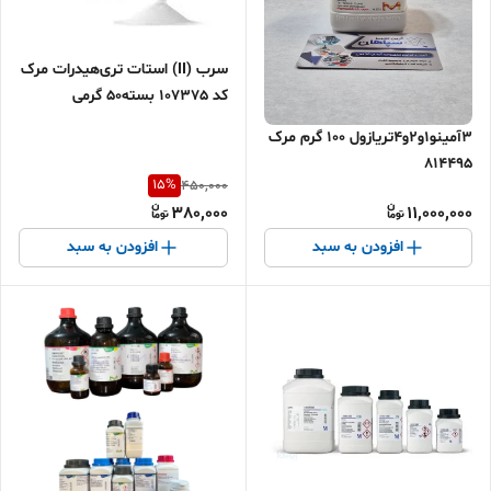
سرب (II) استات تری‌هیدرات مرک
کد 107375 بسته50 گرمی
3آمینو1و2و4تریازول 100 گرم مرک
814495
15
%
450,000
380,000
11,000,000
افزودن به سبد
افزودن به سبد