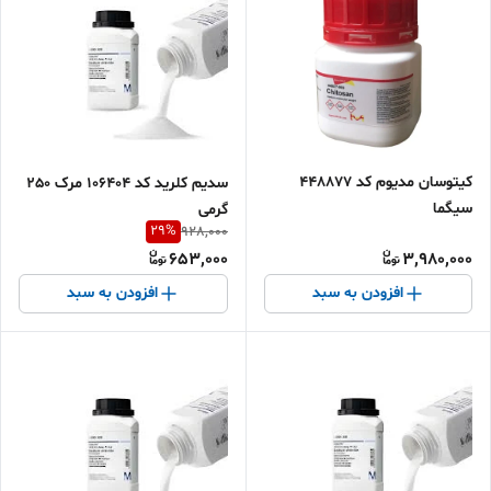
کیتوسان مدیوم کد 448877
سدیم کلرید کد 106404 مرک 250
سیگما
گرمی
29
%
928,000
653,000
3,980,000
افزودن به سبد
افزودن به سبد