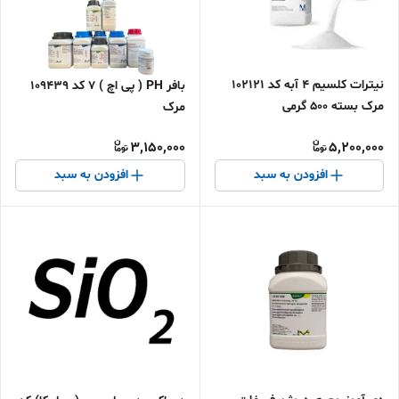
نیترات کلسیم 4 آبه کد 102121
بافر PH ( پی اچ ) 7 کد 109439
مرک بسته 500 گرمی
مرک
3,150,000
5,200,000
افزودن به سبد
افزودن به سبد