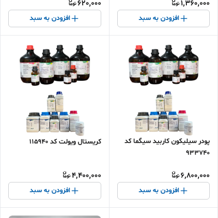
620,000
1,360,000
افزودن به سبد
افزودن به سبد
پودر سیلیکون کاربید سیگما کد
کریستال ویولت کد 115940
933740
4,400,000
6,800,000
افزودن به سبد
افزودن به سبد