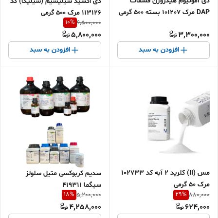
دی آمونیوم هیدروژن فسفات
دی اکسید سیلیسیم (سیلیکا) کد
DAP مرک 101207 بسته 500 گرمی
113126 مرک 500 گرمی
10
%
6,500,000
5,800,000
3,300,000
افزودن به سبد
افزودن به سبد
مس (II) کلرید 2 آبه کد 102733
سدیم کربوکسی متیل سلولز
مرک 50 گرمی
سیگما 419311
18
%
29
%
5,200,000
880,000
4,258,000
624,000