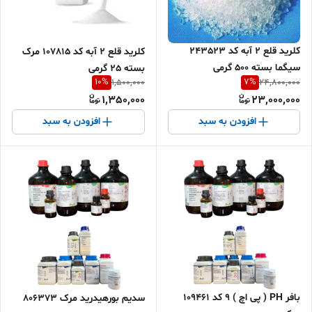
کلرید قلع 2 آبه کد 243523
کلرید قلع 2 آبه کد 107815 مرک
سیگما بسته 500 گرمی
بسته 25 گرمی
10
%
7
%
1,500,000
24,800,000
1,350,000
23,000,000
افزودن به سبد
افزودن به سبد
بافر PH ( پی اچ ) 9 کد 109461
سدیم بورهیدرید مرک 806373