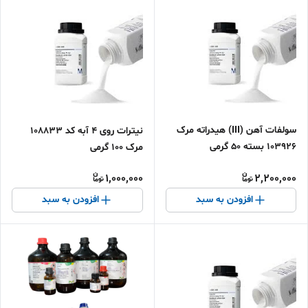
سولفات آهن (III) هیدراته مرک
نیترات روی 4 آبه کد 108833
103926 بسته 50 گرمی
مرک 100 گرمی
1,000,000
2,200,000
افزودن به سبد
افزودن به سبد