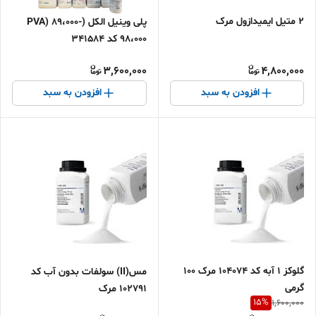
2 متیل ایمیدازول مرک
پلی وینیل الکل (PVA) 89،000-
98،000 کد 341584
3,600,000
4,800,000
افزودن به سبد
افزودن به سبد
گلوکز 1 آبه کد 104074 مرک 100
مس(II) سولفات بدون آب کد
گرمی
102791 مرک
15
%
1,600,000