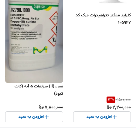
کلراید منگنز تتراهیدرات مرک کد
105927
مس (II) سولفات 5 آبه (کات
کبود)
12
%
2,500,000
7,800,000
2,200,000
افزودن به سبد
افزودن به سبد