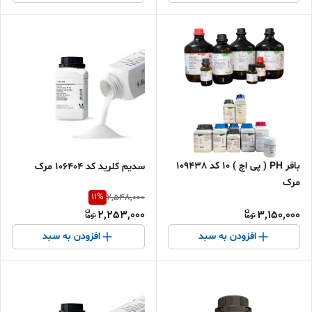
بافر PH ( پی اچ ) 10 کد 109438
سدیم کلرید کد 106404 مرک
مرک
11
%
2,548,000
2,253,000
3,150,000
افزودن به سبد
افزودن به سبد