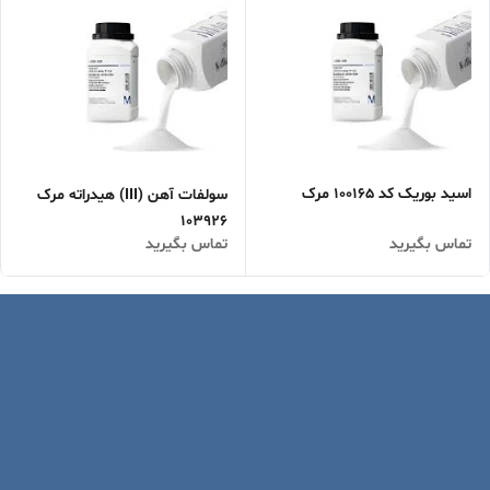
اسید بوریک کد 100165 مرک
سولفات آهن (III) هیدراته مرک
103926
تماس بگیرید
تماس بگیرید