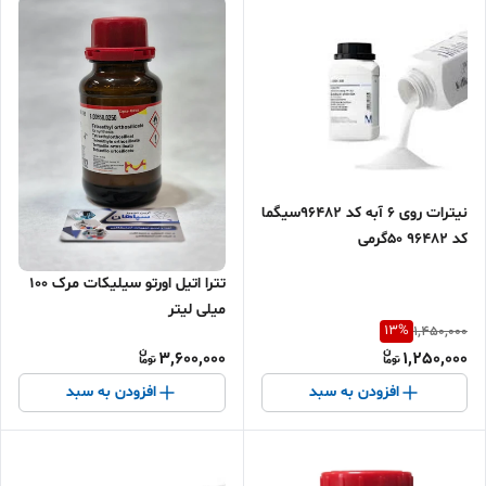
نیترات روی 6 آبه کد 96482سیگما
کد 96482 50گرمی
تترا اتیل اورتو سیلیکات مرک 100
میلی لیتر
13
%
1,450,000
3,600,000
1,250,000
افزودن به سبد
افزودن به سبد