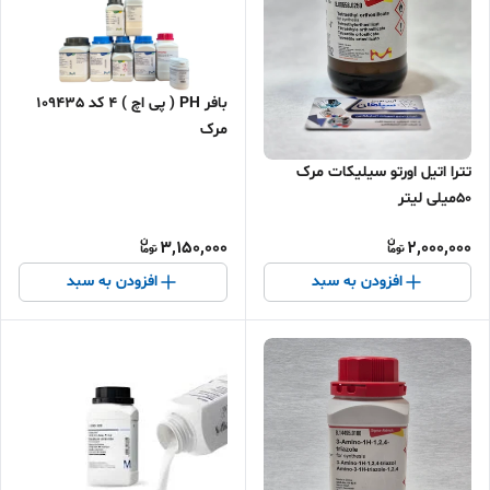
بافر PH ( پی اچ ) 4 کد 109435
مرک
تترا اتیل اورتو سیلیکات مرک
50میلی لیتر
3,150,000
2,000,000
افزودن به سبد
افزودن به سبد