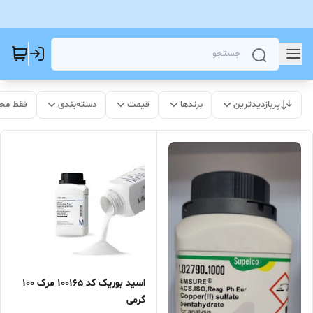
پربازدیدترین
برندها
قیمت
دسته‌بندی
فقط مح
اسید بوریک کد 100165 مرک 100
گرمی