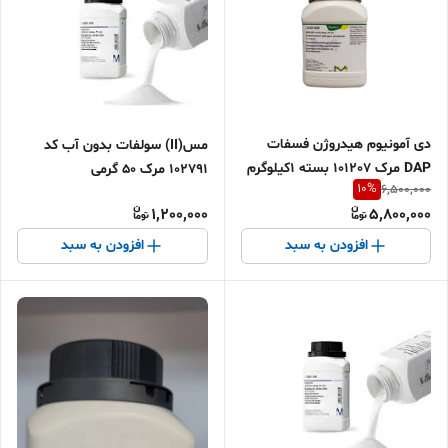
دی آمونیوم هیدروژن فسفات
مس(II) سولفات بدون آب کد
DAP مرک 101207 بسته 1کیلوگرم
102791 مرک 50 گرمی
10
%
6,500,000
1,200,000
5,800,000
افزودن به سبد
افزودن به سبد