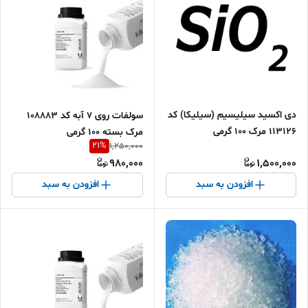
دی اکسید سیلیسیم (سیلیکا) کد
سولفات روی 7 آبه کد 108883
113126 مرک 100 گرمی
مرک بسته 100 گرمی
21
%
1,250,000
980,000
1,500,000
افزودن به سبد
افزودن به سبد