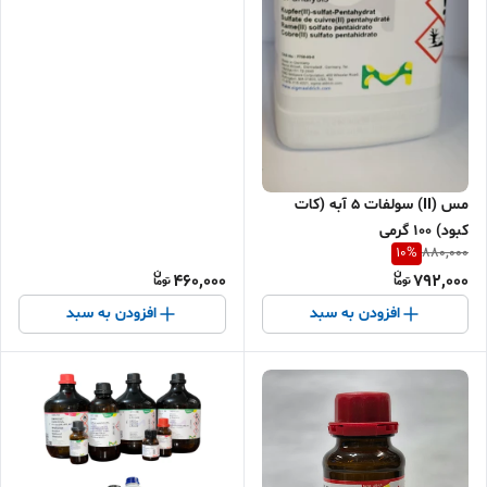
مس (II) سولفات 5 آبه (کات
کبود) 100 گرمی
10
%
880,000
460,000
792,000
افزودن به سبد
افزودن به سبد