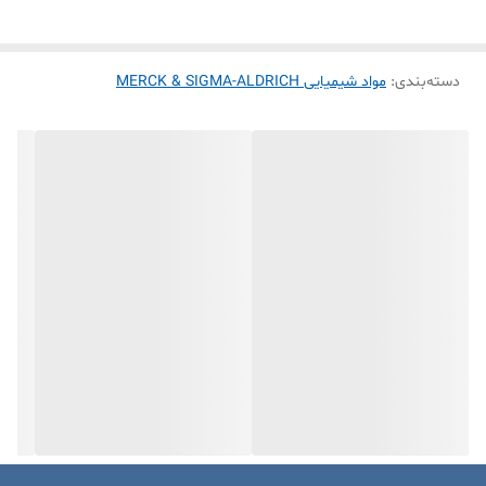
همگراست، که باعث می‌شود نتایج قابل اعتماد و دقیق حاصل گردد. شکل
دیهیدرات آن به این معناست که دو مولکول آب در هر مولکول کلرید مس
دسته‌بندی
:
مواد شیمیایی MERCK & SIGMA-ALDRICH
وجود دارد. این ترکیب به طور معمول در تیتراسیون‌ها، تجزیه و تحلیل کیفی
و سایر واکنش‌های شیمیایی که یون‌های مس نقش دارند، استفاده می‌شود.
ویژگی‌های ممتاز و کیفیت پایدار آن باعث می‌شود تا این محصول منبع
ارزشمندی در زمینه تجزیه و تحلیل شیمیایی و تحقیقات باشد.
خصوصیات مس (II) کلرید 2 آبه مرک
پودری آبی-سبز رنگ
حل در آب
تغییر پذیر با شرایط دما و فشار
استفاده در تجزیه و تحلیل شیمیایی، تیتراسیون‌ها، واکنش‌های کیفی
کاربردهای مس (II) کلرید 2 آبه مرک
این ماده به عنوان کاتالیزگر در برخی واکنش های کاربرد دارد.
در صنایع رنگ‌سازی و نقاشی از این ترکیب برای تولید رنگ‌های آبی و