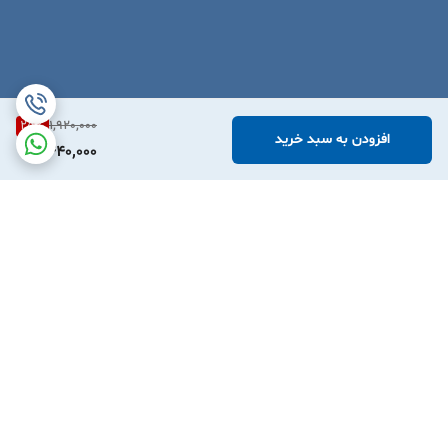
25
%
1,920,000
افزودن به سبد خرید
1,440,000
برگشت به بالا