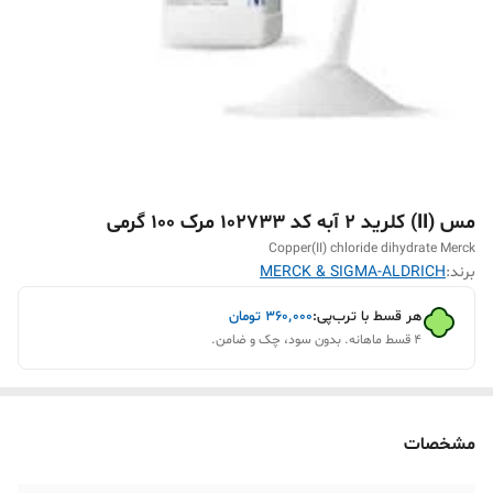
مس (II) کلرید 2 آبه کد 102733 مرک 100 گرمی
Copper(II) chloride dihydrate Merck
برند:
MERCK & SIGMA-ALDRICH
هر قسط با ترب‌پی:
۳۶۰٬۰۰۰
تومان
۴ قسط ماهانه. بدون سود، چک و ضامن.
مشخصات