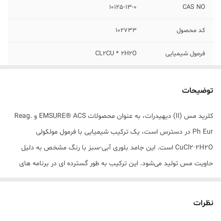
10125-13-0
CAS NO
کد محصول
102733
فرمول شیمیایی
CL2CU * 2H2O
بسته بندی
100 گرمی (Repack)
توضیحات
کلرید مس (II) دیهیدرات، به عنوان محصولات EMSURE® ACS و Reag.
Ph Eur در دسترس است، یک ترکیب شیمیایی با فرمول مولکولی
CuCl2·2H2O است. این جامد بلوری آبی-سبز با رنگ مشخص به دلیل
حاویت مس تولید می‌شود. این ترکیب به طور گسترده ای در برنامه های
تجزیه و تحلیل و آزمایشگاهی استفاده می‌شود و به دلیل خلوص بالا و
استانداردهای کیفیت دقیق شناخته می‌شود. به عنوان یک واکنش‌گر ACS و
نظرات
Ph Eur، با مشخصات مورد نیاز برای کارهای تجزیه و تحلیل دقیق