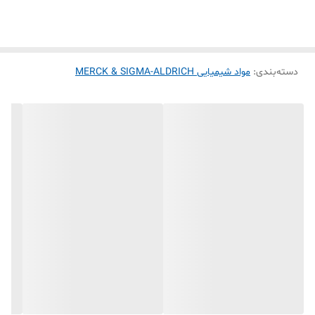
دارد.
توجه کنید دپ در گرید های صنعتی و کشاورزی هم تولید می‌شود که به
دلیل خلوص پایین و دارا بودن فلزات سنگین، برای مصارف خوراکی بسیار
دسته‌بندی
:
مضر و خطرناک است.
مواد شیمیایی MERCK & SIGMA-ALDRICH
نحوه استفاده در صنایع مختلف
مصرف این ترکیب وابسته به نوع محصول و فرآیند تولید است. در صنایع
غذایی، میزان استفاده معمولاً بین ۰.۱ تا ۰.۵ درصد از وزن کل ترکیب
می‌باشد. به عنوان نمونه، در تخمیر نوشیدنی‌ها مقدار کمی DAP به محلول
اضافه شده تا فعالیت مخمرها را تقویت کند. در نان صنعتی نیز می‌توان آن
را در مرحله آماده‌سازی خمیر وارد کرد تا به بافت بهتر و طعم مطلوب‌تر منجر
شود.