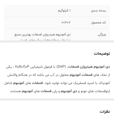
بسته بندی
1 کیلوگرم
کد محصول
101207
ویژگی
دی آمونیوم هیدروژن فسفات بهترین منبع
نیتروژن و ماده مغذی برای مخمر است.
توضیحات
دی آمونیوم هیدروژن فسفات
، (DAP) با فرمول شیمیایی H₉N
O
P ، یکی
2
4
از نمک های
فسفات آمونیوم
محلول در آب می باشد که در هنگام واکنش
آمونیاک با اسید فسفریک می تواند تولید شود.
فسفات
های
آمونیوم
شامل
ارتوفسفات های مونو و
دی آمونیوم
و پلی
فسفات
های
آمونیوم
هستند.
به دلیل دارا بودن نیتروژن و فسفات، در صنایع تخمیری کاربرد بسیاری
نظرات