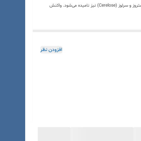
زنجیرهٔ کربنی آن آرایش پیدا کرده‌اند. گلوکز به نامهای D- گلوکز، D- گلوکوپیرانوز، قند انگور ( grape Suger )، قند ذرت ( Corn Suger )، دکستروز و سرلوز (Cerelose) نیز نامیده می‌شود. واکنش
ل و متانول حل می‌شوند.
افزودن نظر
ه، تولید ماده حلقوی به نام فورفورال و مشتقات آن‌را
انوری است. گلوکز به نحوی رضایت بخش ، تامین کننده حداقل 50% از کل انرژی مورد نیاز منازلها و انواع جانوران است. گلوکز بوسیله جذب از
شده و موجب تشکیل انواع فراورده‌ها مانند هیدروژن،
یژه ساکاروز و بسیاری از گلیکوزیدها را تشکیل می‌دهد.