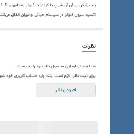
اکسیداسیون گلوکز در سیستم حیاتی جانوران اتفاق می‌افتد و به همراه تولید آب و CO2
خصوصیات گلوکز 1 آبه
تمام فرم‌های گلوکز، بدون رنگ بوده و به راحتی در آب
نظرات
فرم باز و خطی گلوکز از لحاظ ترمودینامیک، نا پایدار ا
مونوساکاریدها در اسیدهای معدنی رقیق و گرم پایدارند
شما هم درباره این محصول نظر خود را بنویسید.
می‌کنند.
برای ثبت نظر، لازم است ابتدا وارد حساب کاربری خود شوی
موارد مصرف
افزودن نظر
روده کوچک وارد جریان خون می‌شود. این قند از راه س
گلوکز به سهولت بوسیله مخمر تجزیه شده و به الکل ات
اسیدهای استیک و بوتیریک، الکل بوتیل، استون و بسیا
سلولز ، نشاسته و گلیکوژن ، تماما از واحدهای گلوکز 