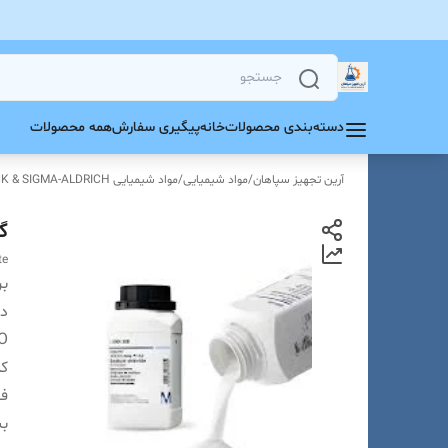
دسته‌بندی محصولات
خانه
پیگیری سفارش
همه محصولات
آرین تجهیز سپاهان
/
مواد شیمیایی
/
مواد شیمیایی MERCK & SIGMA-ALDRICH
گلوکز 
te
بر
دس
O
ک
فر
بس