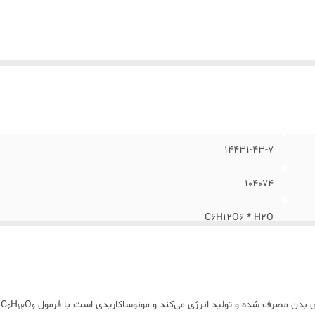
14431-43-7
104074
C6H12O6 * H2O
100 گرمی (Repack)
بدن مصرف شده و تولید انرژی می‌کند و مونوساکاریدی است با فرمول C
O
H
ک
6
12
6