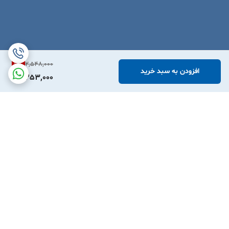
11
%
2,548,000
افزودن به سبد خرید
2,253,000
برگشت به بالا