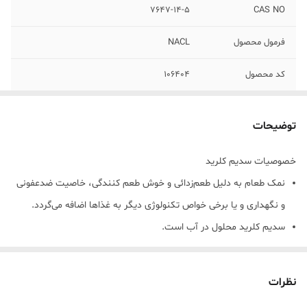
7647-14-5
CAS NO
فرمول محصول
NACL
کد محصول
106404
بسته بندی
1 کیلوگرم
توضیحات
خصوصیات سدیم کلرید
نمک طعام به دلیل طعم‌زدائی و خوش طعم کنندگی، خاصیت ضدعفونی
و نگهداری و یا برخی خواص تکنولوژی دیگر به غذاها اضافه می‌گردد.
سدیم کلرید محلول در آب است.
به عنوان یک ترکیب مهم در طبیعت، در خاک‌ها، آبهای دریا و منابع
طبیعی دیگر پراکنده است.
نظرات
در آب دیسوسیه می‌شود و یون‌های سدیم و کلر تشکیل می‌دهد که به