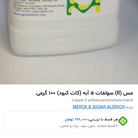
مس (II) سولفات 5 آبه (کات کبود) 100 گرمی
Copper II sulfate pentahydrate merck
برند:
MERCK & SIGMA-ALDRICH
هر قسط با ترب‌پی:
۱۹۸٬۰۰۰
تومان
۴ قسط ماهانه. بدون سود، چک و ضامن.