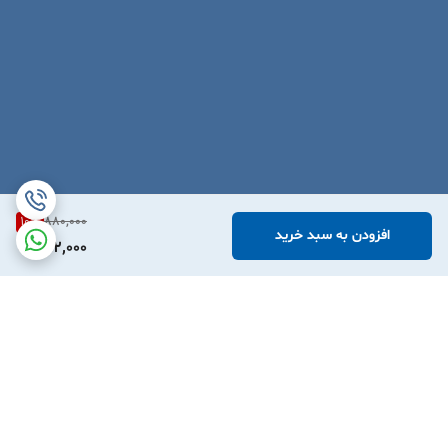
10
%
880,000
افزودن به سبد خرید
792,000