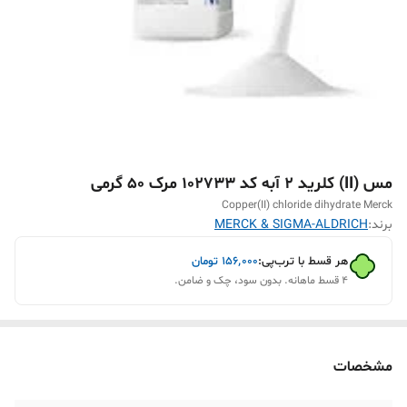
مس (II) کلرید 2 آبه کد 102733 مرک 50 گرمی
Copper(II) chloride dihydrate Merck
برند:
MERCK & SIGMA-ALDRICH
هر قسط با ترب‌پی:
۱۵۶٬۰۰۰
تومان
۴ قسط ماهانه. بدون سود، چک و ضامن.
مشخصات