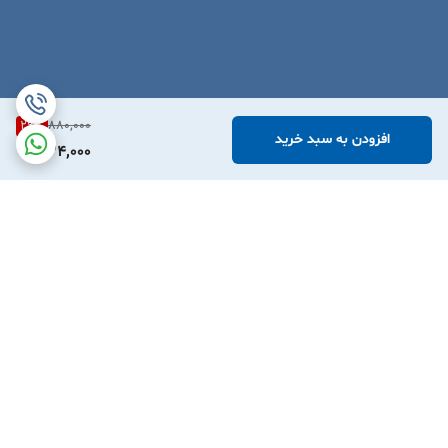
29
%
880,000
افزودن به سبد خرید
624,000
برگشت به بالا