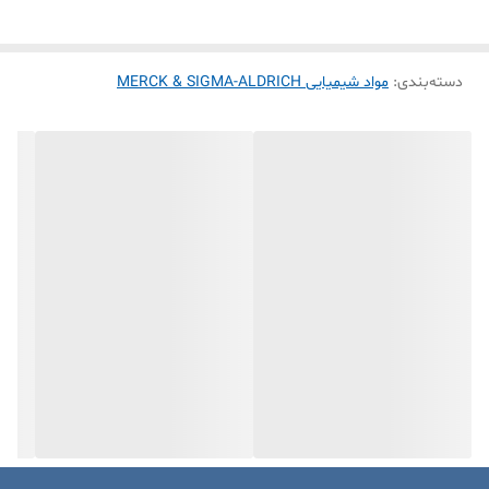
همگراست، که باعث می‌شود نتایج قابل اعتماد و دقیق حاصل گردد. شکل
دیهیدرات آن به این معناست که دو مولکول آب در هر مولکول کلرید مس
دسته‌بندی
:
مواد شیمیایی MERCK & SIGMA-ALDRICH
وجود دارد. این ترکیب به طور معمول در تیتراسیون‌ها، تجزیه و تحلیل کیفی
و سایر واکنش‌های شیمیایی که یون‌های مس نقش دارند، استفاده می‌شود.
ویژگی‌های ممتاز و کیفیت پایدار آن باعث می‌شود تا این محصول منبع
ارزشمندی در زمینه تجزیه و تحلیل شیمیایی و تحقیقات باشد.
خصوصیات مس (II) کلرید 2 آبه مرک
پودری آبی-سبز رنگ
حل در آب
تغییر پذیر با شرایط دما و فشار
استفاده در تجزیه و تحلیل شیمیایی، تیتراسیون‌ها، واکنش‌های کیفی
کاربردهای مس (II) کلرید 2 آبه مرک
این ماده به عنوان کاتالیزگر در برخی واکنش های کاربرد دارد.
در صنایع رنگ‌سازی و نقاشی از این ترکیب برای تولید رنگ‌های آبی و