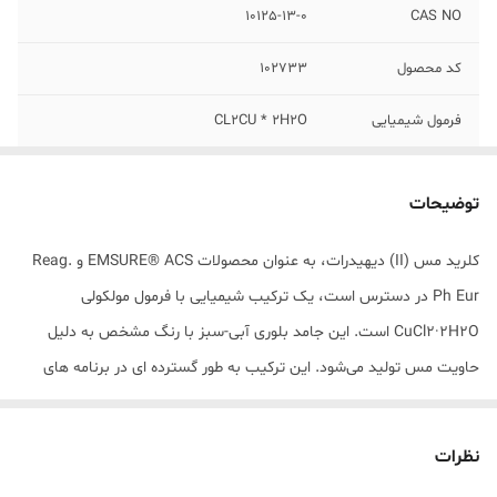
10125-13-0
CAS NO
کد محصول
102733
فرمول شیمیایی
CL2CU * 2H2O
بسته بندی
50 گرمی (Repack)
توضیحات
کلرید مس (II) دیهیدرات، به عنوان محصولات EMSURE® ACS و Reag.
Ph Eur در دسترس است، یک ترکیب شیمیایی با فرمول مولکولی
CuCl2·2H2O است. این جامد بلوری آبی-سبز با رنگ مشخص به دلیل
حاویت مس تولید می‌شود. این ترکیب به طور گسترده ای در برنامه های
تجزیه و تحلیل و آزمایشگاهی استفاده می‌شود و به دلیل خلوص بالا و
استانداردهای کیفیت دقیق شناخته می‌شود. به عنوان یک واکنش‌گر ACS و
نظرات
Ph Eur، با مشخصات مورد نیاز برای کارهای تجزیه و تحلیل دقیق