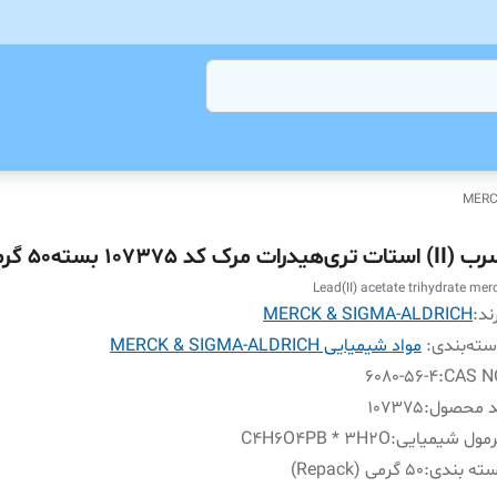
 استات تری‌هیدرات مرک کد 107375 بسته50 گرمی
Lead(II) acetate trihydrate mer
ند:
MERCK & SIGMA-ALDRICH
ته‌بندی
:
مواد شیمیایی MERCK & SIGMA-ALDRICH
6080-56-4
:
CAS N
د محصول
:
107375
مول شیمیایی
:
C4H6O4PB * 3H2O
ته بندی
:
50 گرمی (Repack)