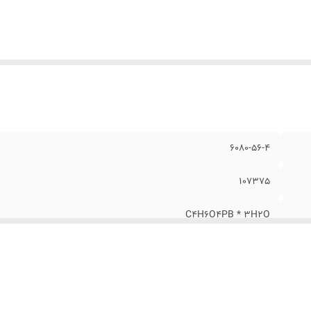
6080-56-4
107375
C4H6O4PB * 3H2O
50 گرمی (Repack)