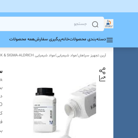
دسته‌بندی محصولات
خانه
پیگیری سفارش
همه محصولات
آرین تجهیز سپاهان
/
مواد شیمیایی
/
مواد شیمیایی MERCK & SIGMA-ALDRICH
سرب (II)
ck
بر
دس
O
ک
فر
بس