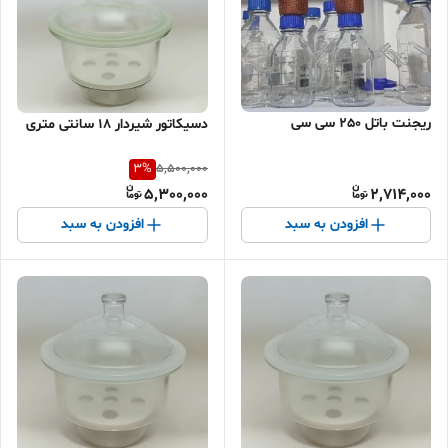
ریجنت باتل 250 سی سی
دسیکاتور شیردار 18 سانتی متری
3
%
5,500,000
5,300,000
2,714,000
افزودن به سبد
افزودن به سبد