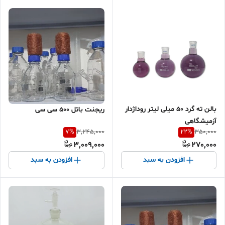
بالن ته گرد 50 میلی لیتر روداژدار
ریجنت باتل 500 سی سی
آزمیشگاهی
7
%
22
%
3,245,000
350,000
3,009,000
270,000
افزودن به سبد
افزودن به سبد