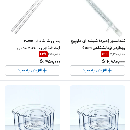
کندانسور (مبرد) شیشه ای مارپیچ
همزن شیشه ای 20cm
روداژدار آزمایشگاهی 60cm
آزمایشگاهی بسته 5 عددی
22
%
14
%
450,000
3,360,000
350,000
2,880,000
افزودن به سبد
افزودن به سبد