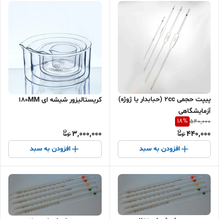
پیپت حجمی 2cc (حبابدار یا ژوژه)
کریستالیزور شیشه ای 180MM
آزمایشگاهی
18
%
540,000
3,000,000
440,000
افزودن به سبد
افزودن به سبد