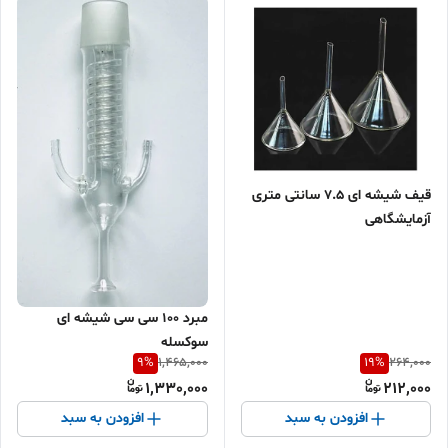
قیف شیشه ای 7.5 سانتی متری
آزمایشگاهی
مبرد 100 سی سی شیشه ای
سوکسله
9
%
19
%
1,465,000
264,000
1,330,000
212,000
افزودن به سبد
افزودن به سبد