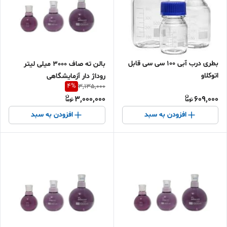
بطری درب آبی 100 سی سی قابل
بالن ته صاف 3000 میلی لیتر
اتوکلاو
روداژ دار آزمایشگاهی
4
%
3,135,000
3,000,000
609,000
افزودن به سبد
افزودن به سبد