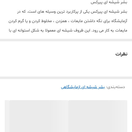
بشر شیشه ای پیرکس
بشر شیشه ای پیرکس یکی از پرکاربرد ترین وسیله های است. که در
آزمایشگاه برای نگه داشتن مایعات ، همزدن ، مخلوط کردن و یا گرم کردن
مایعات به کار می رود. این ظروف شیشه ای معمولا به شکل استوانه ای با
کف تخت و لبه بر روی دهانه آن می باشد. که این لبه کار ریختن مایعات
در درون این ظرف شیشه ای را بسیار راحت کرده است. بهتر است که بدانید
نظرات
این ظرف شیشه ای به خاطر وجود لبه ای که در دهانه آن می باشد درب
برای بستن آن ندارد. ولی می توان از شیشه ساعت برای پوشاندن دهانه آن
استفاده کرد .
دسته‌بندی
:
بشر شیشه ای ازمایشگاهی
این بشر های شیشه ای در اندازه های مختلف در فروشگاه موجود می باشد.
که در حجم های5-10-25-50-100-150-250-400-600-1000-2000-3000-5000-
10000 سی سی می باشد. که حجم هر کدام روی ظرف حک شده است. این
ظروف دارای درجه بندی روی دیواره آن می باشد که در بشر های مختلف
ممکن است متفاوت باشد.