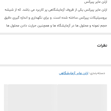
ارلن مایر پیرکس
ارلن مایر پیرکس یکی از ظروف آزمایشگاهی پر کاربرد می باشد. که از شیشه
بروسیلیکات پیرکس ساخته شده است. و برای نگهداری و اندازه گیری دقیق
حجم نمونه و محلول ها در آزمایشگاه ها و همچنین حرارت دادن محلول ها
مورد استفاده قرار می گیرد. این ظرف شیشه ای به صورت مخروطی شکل
است. که دارای گردن باریک و استوانه ای شکل و انتهای صاف می باشد .که
نظرات
این ته صاف از واژگونی ظرف جلوگیری می کند. و گردن باریک آن باعث می
شود ریختن محلول در ظرف به راحتی انجام شود. بر روی این ظروف درجه
بندی شده و حجم محلول را نشان می دهد. و همچنین حجم کلی ظرف بر
دسته‌بندی
:
روی آن حک شده است.
ارلن مایر آزمایشگاهی
خصوصیات ارلن مایر
بهتر است که بدانید شفافیت درخشان ، مقاومت برتر در برابر مواد
شیمیایی ، آلاینده ها و تغییرات شدید دما ، اینها از جمله خصوصیات
کلیدی است که شیشه ارلن مایر را قادر می سازد تا سخت ترین محیط