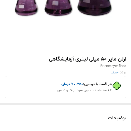
ارلن مایر 50 میلی لیتری آزمایشگاهی
Erlenmeyer flask
برند:
چینی
هر قسط با ترب‌پی:
۷۷٬۷۵۰
تومان
۴ قسط ماهانه. بدون سود، چک و ضامن.
توضیحات