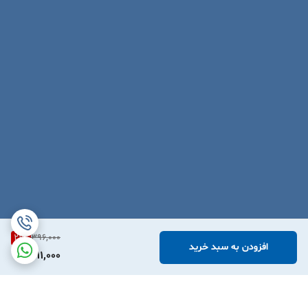
21
%
396,000
افزودن به سبد خرید
311,000