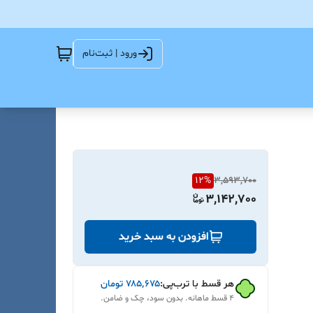
ورود | ثبت‌نام
12
%
3,593,700
3,142,700
افزودن به سبد خرید
هر قسط با ترب‌پی:
۷۸۵٬۶۷۵
تومان
۴ قسط ماهانه. بدون سود، چک و ضامن.