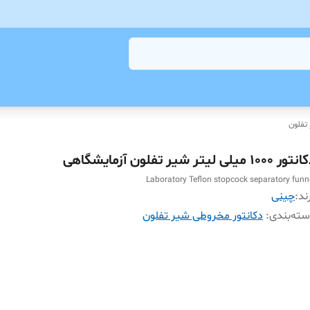
تفلون
ر 1000 میلی لیتر شیر تفلون آزمایشگاهی
Laboratory Teflon stopcock separatory funn
ند:
چینی
ته‌بندی
:
دکانتور مخروطی شیر تفلون