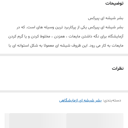
توضیحات
بشر شیشه ای پیرکس
بشر شیشه ای پیرکس یکی از پرکاربرد ترین وسیله های است. که در
آزمایشگاه برای نگه داشتن مایعات ، همزدن ، مخلوط کردن و یا گرم کردن
مایعات به کار می رود. این ظروف شیشه ای معمولا به شکل استوانه ای با
کف تخت و لبه بر روی دهانه آن می باشد. که این لبه کار ریختن مایعات
در درون این ظرف شیشه ای را بسیار راحت کرده است. بهتر است که بدانید
نظرات
این ظرف شیشه ای به خاطر وجود لبه ای که در دهانه آن می باشد درب
برای بستن آن ندارد. ولی می توان از شیشه ساعت برای پوشاندن دهانه آن
استفاده کرد .
دسته‌بندی
:
بشر شیشه ای ازمایشگاهی
این بشر های شیشه ای در اندازه های مختلف در فروشگاه موجود می باشد.
که در حجم های5-10-25-50-100-150-250-400-600-1000-2000-3000-5000-
10000 سی سی می باشد. که حجم هر کدام روی ظرف حک شده است. این
ظروف دارای درجه بندی روی دیواره آن می باشد که در بشر های مختلف