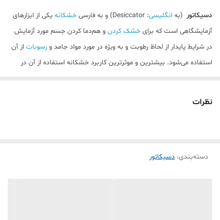
دسیکاتور
(به
انگلیسی
:
Desiccator
) و به فارسی
خشکانه
یکی از ابزارهای
آزمایشگاهی است که برای
خشک کردن
و هم‌دما کردن جسم مورد آزمایش
در شرایط پایدار از لحاظ رطوبت و به ویژه در مورد مواد جامد و
رسوبات
از آن
استفاده می‌شود. بیشترین و موثرترین کاربرد خشکانه استفاده از آن در
سرد کردن یا محافظت مواد شیمیایی حساس به رطوبت یا
مواد
نم‌گیر
می‌باشد.
نظرات
بوته‌های چینی
بر روی پایه‌هایی در دسیکاتور قرار گرفته و در حالی که درِ
دسیکاتور با گریس سیلیکون چفت می‌شود (برای جلوگیری از اتلاف انرژی و
تبادل رطوبت)، تغییرات دمایی بسیار بالا از دماهای بالا تا دمای محیط در
دسته‌بندی
:
دسیکاتور
شرایط با تبادل رطوبت صفر یا کمترین در دسیکاتور انجام شود. بیشترین
استفاده دسیکاتور در آزمایشگاه‌های شیمی، سرد کردن بوته‌ها یا
کروزه‌های
چینی
یا سرد کردن ظرف توزین پیش از توزین نمونه یا جزء مورد آزمایش در
آن است. همچنین مواد خشک شده را هنگام خنک کردن آنها در یک
خشکانه نگه می‌دارند که در جلوگیری از جذب مجدد رطوبت کمک می‌کند.