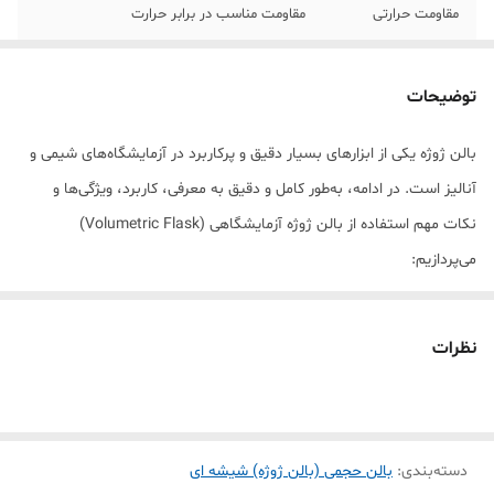
مقاومت حرارتی
مقاومت مناسب در برابر حرارت
توضیحات
بالن ژوژه یکی از ابزارهای بسیار دقیق و پرکاربرد در آزمایشگاه‌های شیمی و
آنالیز است. در ادامه، به‌طور کامل و دقیق به معرفی، کاربرد، ویژگی‌ها و
نکات مهم استفاده از بالن ژوژه آزمایشگاهی (Volumetric Flask)
می‌پردازیم:
---
نظرات
🧪 بالن ژوژه چیست؟
بالن ژوژه (Volumetric Flask) وسیله‌ای شیشه‌ای یا پلاستیکی با گردن
بلند و باریک است که در بالای گردن آن یک خط نشانه (mark) وجود دارد.
دسته‌بندی
:
بالن حجمی (بالن ژوژه) شیشه ای
این بالن برای تهیه محلول‌های استاندارد و دقیق حجمی استفاده می‌شود.