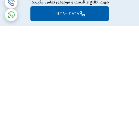
جهت اطلاع از قیمت و موجودی تماس بگیرید.
6. بستن درب و برگرداندن چندباره برای یکنواخت شدن محلول.
09138003848
---
⚠ نکات مهم در استفاده
سطح مایع را باید در راستای دید چشم با خط نشانه تنظیم کرد (اثر
منیسک).
بالن ژوژه را نباید برای گرم‌کردن مستقیم استفاده کرد.
همیشه از آب مقطر استفاده شود.
برگشت به بالا
برای تمیز بودن محلول، قبل از تهیه نهایی، بالن را با محلول مورد نظر Rinse
(آبکشی) می‌کنند.
دقت حجمی بسیار بالا کم کم
استفاده اصلی تهیه محلول استاندارد انجام واکنش، تیتراسیون
حرارت دادن واکنش‌ها
ارسال ویژه
پشتیبانی ۲۴ ساعته
خط نشانه فقط یک خط