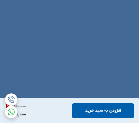
6
%
860,000
افزودن به سبد خرید
800,000