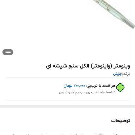
وینومتر (واینومتر) الکل سنج شیشه ای
برند:
چینی
هر قسط با ترب‌پی:
۲۰۰٬۰۰۰
تومان
۴ قسط ماهانه. بدون سود، چک و ضامن.
توضیحات