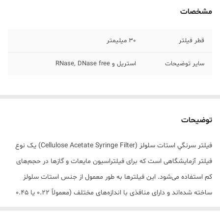
مشخصات
قطر فیلتر
30 میلیمتر
سایر توضیحات
استریل و RNase, DNase free
توضیحات
فیلتر سرنگي استات سلولز (Cellulose Acetate Syringe Filter) یک نوع
فیلتر آزمایشگاهی است که برای فیلتراسیون مایعات و گازها در حجم‌های
کم استفاده می‌شود. این فیلترها به طور معمول از جنس استات سلولز
ساخته شده‌اند و دارای منافذی با اندازه‌های مختلف (معمولاً 0.22 یا 0.45
میکرومتر) هستند. این فیلترها برای حذف ناخالصی‌ها و ذرات معلق از