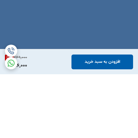
هنگام فیلتراسیون خودداری کنید.
بهتر است قبل از استفاده از فیلتر، آن را با محلول مورد نظر شستشو
دهید تا از ورود ذرات احتمالی به نمونه جلوگیری شود.
21
%
249,000
افزودن به سبد خرید
196,000
برگشت به بالا