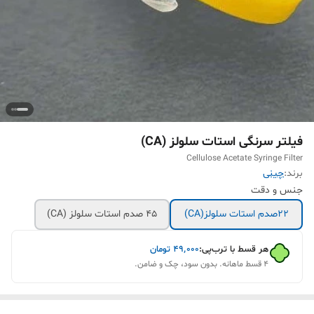
فیلتر سرنگی استات سلولز (CA)
Cellulose Acetate Syringe Filter
برند:
چینی
جنس و دقت
22صدم استات سلولز(CA)
45 صدم استات سلولز (CA)
هر قسط با ترب‌پی:
۴۹٬۰۰۰
تومان
۴ قسط ماهانه. بدون سود، چک و ضامن.