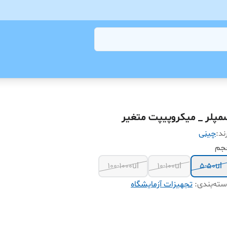
مپلر _ میکروپیپت متغیر
ند:
چینی
جم
100-1000ul
10-100ul
5-50ul
ته‌بندی
:
تجهیزات آزمایشگاه