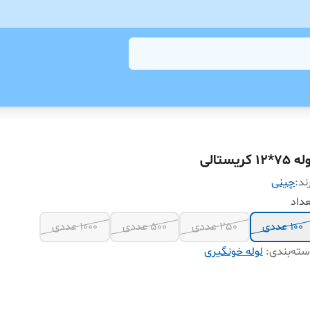
75*12 کریستالی
ند:
چینی
داد
100 عددی
250 عددی
500 عددی
1000 عددی
ته‌بندی
:
لوله خونگیری