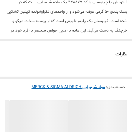
کیتوسان یا چیتوسان با کد 448877 یک ماده شیمیایی است که در
بسته‌بندی 50 گرمی عرضه می‌شود و از واحدهای تکرارشونده کیتین تشکیل
شده است. کیتوسان یک پلیمر طبیعی است که از پوسته سخت میگو و
خرچنگ به دست می‌آید. این ماده به دلیل خواص منحصر به فرد خود در
صنایع مختلفی از جمله پزشکی، غذایی و کشاورزی کاربرد دارد.
ویژگی‌ها:
نظرات
نام‌ها:
کیتوسان و چیتوسان مترادف هستند.
کد:
448877 (این کد به برند SIGMA-ALDRICH مربوط می‌شود).
بسته‌بندی:
50 گرمی.
منبع:
دسته‌بندی
:
مواد شیمیایی MERCK & SIGMA-ALDRICH
از کیتین (یک موکوپلی ساکارید طبیعی) مشتق می‌شود.
کاربردها:
پزشکی:
به عنوان عامل ضد باکتری، انتقال دارو و در پانسمان‌های
پزشکی.
صنایع غذایی:
به عنوان غلیظ‌کننده، تثبیت‌کننده و در تولید مواد