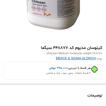
کیتوسان مدیوم کد 448877 سیگما
chitosan Medium molecular weight 448877
برند:
MERCK & SIGMA-ALDRICH
هر قسط با ترب‌پی:
۹۹۵٬۰۰۰
تومان
۴ قسط ماهانه. بدون سود، چک و ضامن.
توضیحات