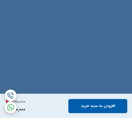
1
%
570,000
افزودن به سبد خرید
560,000