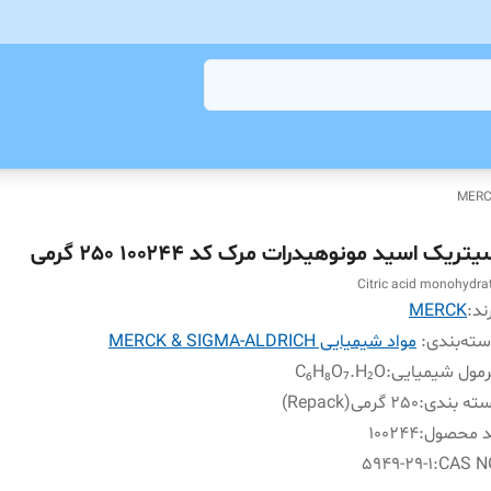
تریک اسید مونوهیدرات مرک کد ۱۰۰۲۴۴ 250 گرمی
Citric acid monohydra
ند:
MERCK
ته‌بندی
:
مواد شیمیایی MERCK & SIGMA-ALDRICH
مول شیمیایی
:
C₆H₈O₇.H₂O
ته بندی
:
250 گرمی(Repack)
د محصول
:
100244
5949-29-1
:
CAS N