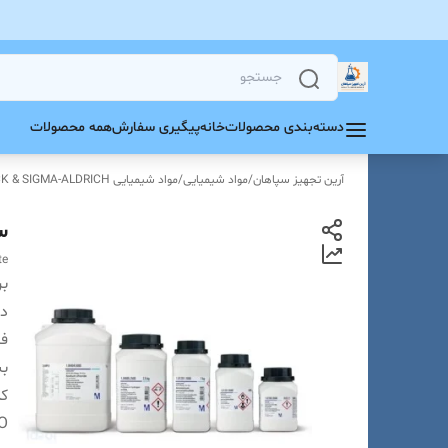
دسته‌بندی محصولات
خانه
پیگیری سفارش
همه محصولات
آرین تجهیز سپاهان
/
مواد شیمیایی
/
مواد شیمیایی MERCK & SIGMA-ALDRICH
سی
te
بر
دس
فر
بس
ک
O