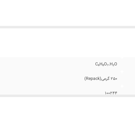
C₆H₈O₇.H₂O
250 گرمی(Repack)
100244
5949-29-1