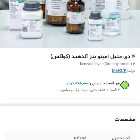
4 دی متیل امینو بنز آلدهید (کواکس)
4-(Dimethylamino)benzaldehyde
برند:
MERCK
هر قسط با ترب‌پی:
۸۷۵٬۰۰۰
تومان
۴ قسط ماهانه. بدون سود، چک و ضامن.
مشخصات
کد محصول
103058