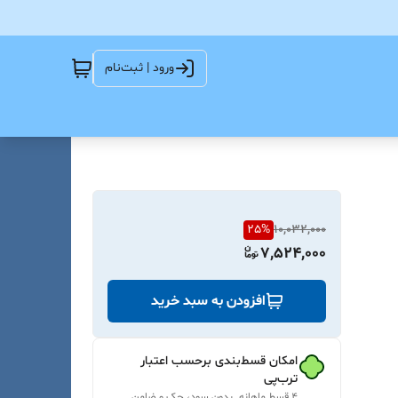
ورود | ثبت‌نام
25
%
10,032,000
7,524,000
افزودن به سبد خرید
امکان قسط‌بندی برحسب اعتبار
ترب‌پی
۴ قسط ماهانه. بدون سود، چک و ضامن.