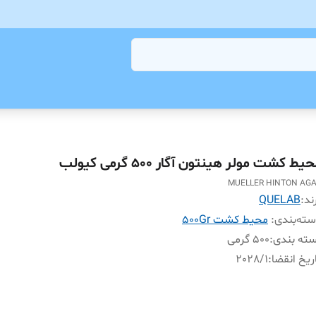
یط کشت مولر هینتون آگار 500 گرمی کیولب
MUELLER HINTON AG
ند:
QUELAB
ته‌بندی
:
محیط کشت 500Gr
ته بندی
:
500 گرمی
ریخ انقضا
:
2028/1