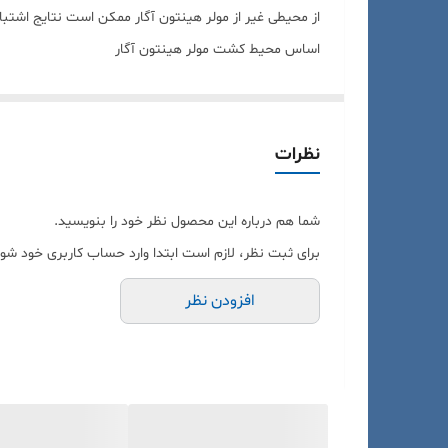
از محیطی غیر از مولر هینتون آگار ممکن است نتایج اشتباه
اساس محیط کشت مولر هینتون آگار
محیط کشت مولر هینتون حاوی عصاره گوشت گاو، هیدرولیز ا
مواد مغذی ضروری را تأمین می‌کند. نشاسته برای جذب هر 
انجماد است.
نظرات
آن مشاهده شده است. کاهش فعالیت تری متوپریم، که منجر
شما هم درباره این محصول نظر خود را بنویسید.
محتوای PABA وهم چنین تیمین/تیمیدین در مولر
برای ثبت نظر، لازم است ابتدا وارد حساب کاربری خود شوی
حساسیت ایزوله‌های باکتری به این ضد میکروب‌ها کاهش م
افزودن نظر
موارد استفاده از محیط کشت مولر هینتون آگار
شده است.
می‌توان از آن برای کشت نایسریا استفاده کرد
در کتابچه راهنمای تحلیلی باکتریولوژی FDA برای آزمایش مواد غذایی و روش‌هایی که معمولاً روی باکتری‌های هوازی و بی هوازی اختیاری انجام می‌شود، تعیین شده است.