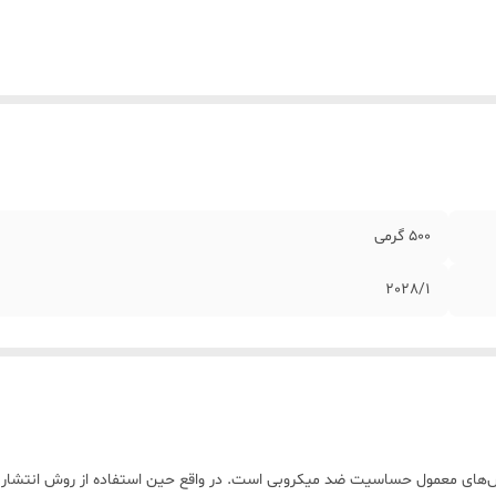
500 گرمی
2028/1