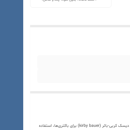
مولر هینتون آگار (MHA) بهترین محیط کشت برای آزمایش‌های معمول حساسیت ضد میکروبی است. در واقع حین استفاده از روش انتشار دیسک کربی-بائر (kirby bauer) برای باکتری‌ها، استفاده