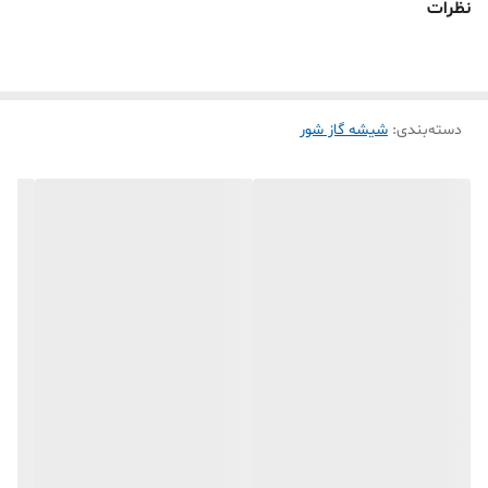
نظرات
ساخته شده ازشیشه های بوروسیلیکاتی
اتصالات سر سنباده ای
اتصالات قابل تعویض
دسته‌بندی
:
مقاوم در برابر اسیدها
شیشه گاز شور
کاربرد
شیشه گاز شور
مورد استفاده در آزمایشگاه های شیمی
مورد استفاده جهت حذف ناخالصی ها و آلودگی ها از گازها