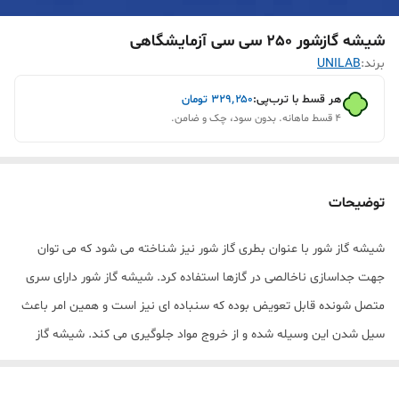
شیشه گازشور 250 سی سی آزمایشگاهی
برند:
UNILAB
هر قسط با ترب‌پی:
۳۲۹٬۲۵۰
تومان
۴ قسط ماهانه. بدون سود، چک و ضامن.
توضیحات
شیشه گاز شور با عنوان بطری گاز شور نیز شناخته می شود که می توان
جهت جداسازی ناخالصی در گازها استفاده کرد. شیشه گاز شور دارای سری
متصل شونده قابل تعویض بوده که سنباده ای نیز است و همین امر باعث
سیل شدن این وسیله شده و از خروج مواد جلوگیری می کند. شیشه گاز
شور نیز از دو لوله ی ورودی و خروجی تشکیل شده است.
ویژگی
شیشه گاز شور