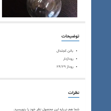
توضیحات
بالن کجلدال
روداژدار
روداژ 24/29
حجم 500 میل لیتر ( سی سی )
قابل اتوکلاو
بالن کجلدال یکی از ظروف شیشه‌ای آزمایشگاهی است که 
نظرات
مانند( شیشه بروسیلیکات) ساخته می شود.
مشخصات بالن کجلدال
شما هم درباره این محصول نظر خود را بنویسید.