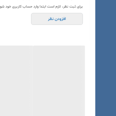
جنس:
شیشه بروسیلیکات مقاوم در برابر حرارت و موا
برای ثبت نظر، لازم است ابتدا وارد حساب کاربری خود شوی
شکل:
ته گرد با گردن بلند برای کاهش تبخیر و بهبود فرا
افزودن نظر
کاربرد:
استفاده در سیستم‌های کجلدال برای تعیین مقد
کاربردهای بالن کجلدال
تعیین پروتئین:
در صنایع غذایی برای تعیین میزان پر
آزمایش‌های شیمیایی:
بررسی ترکیبات نیتروژنی در مو
آزمایشگاه‌های شیمی آلی و معدنی:
برای تقطیر، استخرا
ویژگی‌های مهم
مقاوم در برابر حرارت تا دماهای بالا.
مناسب برای استفاده در فرایندهای تقطیر.
طراحی گردن بلند برای جلوگیری از پاشش مواد.
سایر نام‌ها
بالن نیتروژن
بالن تعیین نیتروژن