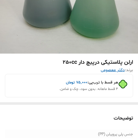
ارلن پلاستیکی درپیچ دار 250cc
برند:
دکتر معصومی
هر قسط با ترب‌پی:
۷۵٬۰۰۰
تومان
۴ قسط ماهانه. بدون سود، چک و ضامن.
توضیحات
جنس پلی پروپیلن (PP)