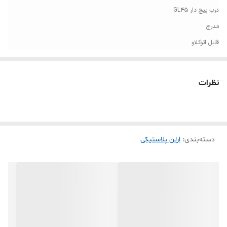
درب پیچ دار GL45
مدرج
قابل اتوکلاو
محدوده ایمن مقاومت دما تا 130 درجه سانتیگراد
مقاوم در برابر طیف وسیعی از مواد شیمیایی
نظرات
ایده آل جهت نگهداری نمونه های آزمایشگاهی
دسته‌بندی
:
ارلن پلاستیکی