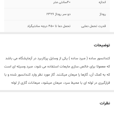
اندازه
40سانتی متر
روداژ
دو سر روداژ 26*19
قدرت تحمل دمایی
تحمل دما تا 450 درجه سانتیگراد
جنس شیشه
جنس پیرکس (بروسیلیکات)
توضیحات
کندانسور ساده ( مبرد ساده ) یکی از وسایل پرکاربرد در آزمایشگاه می باشد
که معمولا برای خالص سازی مایعات استفاده می شود، مبرد وسیله ای است
که به کمک آن، گازها را میعان میکنند. گاز مورد نظر وارد کندانسور شده و با
قرارگیری در لوله ای با محیط سرد، میعان میشود، میعانات گازی از لوله
خارج شده و مورد استفاده قرار میگیرند.
مبرد دارای دو لوله است. یکی لوله داخلی و دیگری خارجی، معمولا آب وارد
نظرات
لوله خارجی و گاز وارد لوله داخلی می شود و با قرارگیری در مجاورت لوله که