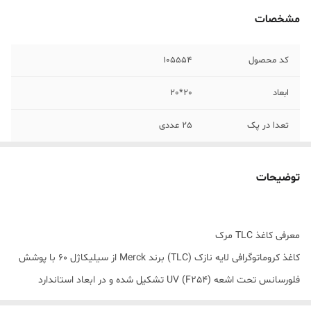
مشخصات
کد محصول
105554
ابعاد
20*20
تعدا در پک
25 عددی
توضیحات
معرفی کاغذ TLC مرک
کاغذ کروماتوگرافی لایه نازک (TLC) برند Merck از سیلیکاژل 60 با پوشش
فلورسانس تحت اشعه UV (F254) تشکیل شده و در ابعاد استاندارد
20×20 سانتی‌متر عرضه می‌شود. این صفحات برای جداسازی و شناسایی