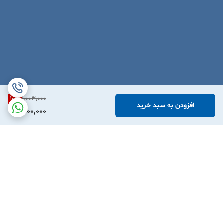
10
%
1,003,000
افزودن به سبد خرید
900,000
برگشت به بالا