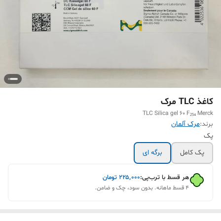
کاغذ TLC مرک
TLC Silica gel 60 F₂₅₄ Merck
برند:
مرک آلمان
پک
پک کامل
برگه ای
هر قسط با ترب‌پی:
۲۲۵٬۰۰۰
تومان
۴ قسط ماهانه. بدون سود، چک و ضامن.