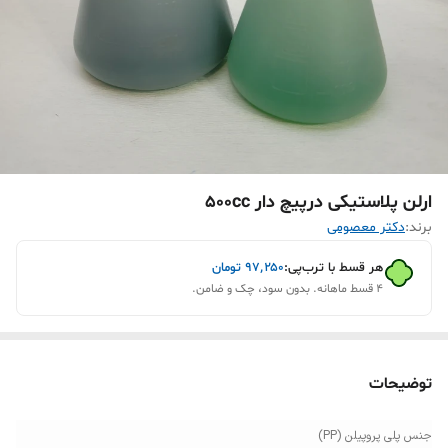
ارلن پلاستیکی درپیچ دار 500cc
برند:
دکتر معصومی
هر قسط با ترب‌پی:
۹۷٬۲۵۰
تومان
۴ قسط ماهانه. بدون سود، چک و ضامن.
توضیحات
جنس پلی پروپیلن (PP)