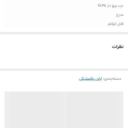
درب پیچ دار GL45
مدرج
قابل اتوکلاو
محدوده ایمن مقاومت دما تا 130 درجه سانتیگراد
مقاوم در برابر طیف وسیعی از مواد شیمیایی
نظرات
ایده آل جهت نگهداری نمونه های آزمایشگاهی
دسته‌بندی
:
ارلن پلاستیکی