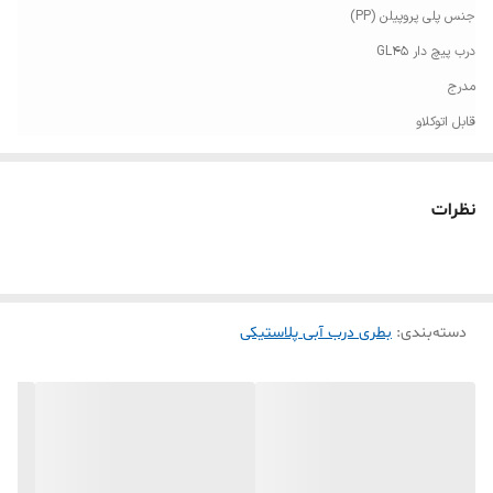
جنس پلی پروپیلن (PP)
درب پیچ دار GL45
مدرج
قابل اتوکلاو
محدوده ایمن مقاومت دما تا 130 درجه سانتیگراد
مقاوم در برابر طیف وسیعی از مواد شیمیایی
نظرات
ایده آل جهت نگهداری نمونه های آزمایشگاهی
درصورت درخواست تعداد بیشتر محصول با فروشگاه تماس بگیرید.
دسته‌بندی
:
بطری درب آبی پلاستیکی