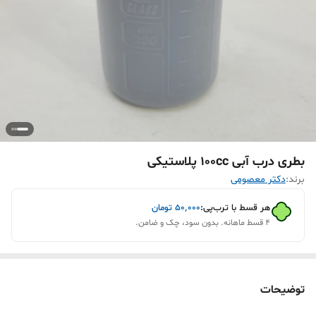
بطری درب آبی 100cc پلاستیکی
برند:
دکتر معصومی
هر قسط با ترب‌پی:
۵۰٬۰۰۰
تومان
۴ قسط ماهانه. بدون سود، چک و ضامن.
توضیحات