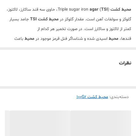
محیط کشت
(Triple sugar iron
TSI
(
agar
، حاوی سه قند ساکارز، لاکتوز،
گلوکز و سولفات آهن است. مقدار گلوکز در
محیط کشت TSI
جامد بسیار
کمتر از لاکتوز و ساکارز است. در صورت تخمیر هر کدام از
قندها،
محیط
اسیدی شده و شناساگر فنل قرمز موجود در
محیط
باعث
تغییر رنگ
محیط
از قرمز به زرد می شود.
نظرات
دسته‌بندی
:
محیط کشت 100Gr