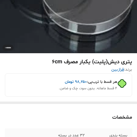
پتری دیش(پلیت) یکبار مصرف 6cm
برند:
فرازبین
هر قسط با ترب‌پی:
۹۸٬۲۵۰
تومان
۴ قسط ماهانه. بدون سود، چک و ضامن.
مشخصات
بسته بندی
32 عدد در بسته