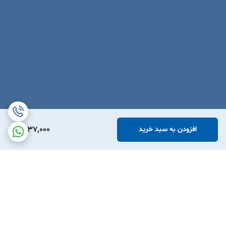
محدوده pH:
100 g/L در 20 °C: حدود pH 6.8
15 g/L در 50 °C: بین 5.0 تا 7.0 .
نقطه ذوب: حدود 90 °C .
چگالی حجمی (Bulk density): حدود 550 kg/m³ .
حلالیت: کمی محلول در آب (~20 g/L) .
LD₅₀ از راه خوراکی (موش/موش صحرایی): 11,000 mg/kg .
1,237,000
افزودن به سبد خرید
سازگاری با محیط میکروبیولوژیک: تائید رشد انواع باکتری‌ها و قارچ‌ها مانند
E. coli، Staphylococcus aureus، Candida albicans .
---
کاربردها
عامل ژل‌دهنده در محیط‌های کشت جامد میکروبیولوژی، برای کاربردهای
دارویی، محیط زیستی، مواد غذایی و نوشیدنی‌ها .