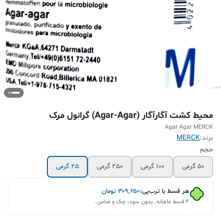
محیط کشت آگارآگار (Agar-Agar) گرانول مرک
Agar Agar MERCK
برند:
MERCK
حجم
50 گرمی
100 گرمی
250 گرمی
25 گرمی
هر قسط با ترب‌پی:
۳۰۹٬۲۵۰
تومان
۴ قسط ماهانه. بدون سود، چک و ضامن.