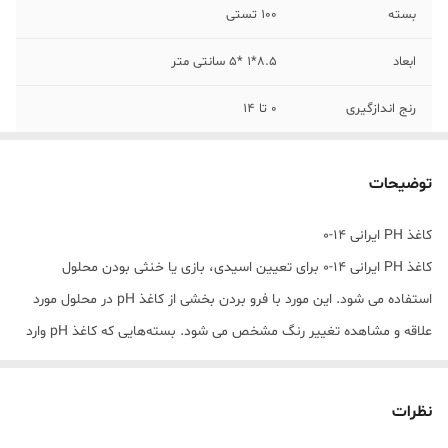
بسته
100 تستی
ابعاد
8.5*1 *5 سانتی متر
رنج اندازگیری
0 تا 14
برند
meter
توضیحات
کاغذ PH ایرانی 14-0
کاغذ PH ایرانی 14-0 برای تعیین اسیدی، بازی یا خنثی بودن محلول
استفاده می شود. این مورد با فرو بردن بخشی از کاغذ pH در محلول مورد
علاقه و مشاهده تغییر رنگ مشخص می شود. بسته‌هایی که کاغذ pH وارد
می‌شود اغلب شامل یک مقیاس رنگی است که نشان‌دهنده PH است که
وقتی کاغذ به رنگ خاصی تبدیل می‌شود. به عنوان مثال، اگر کاغذ به رنگ
نظرات
آبی مایل به سبز تیره درآید، pH ممکن است در حدود 11 تا 14 باشد. کاغذ