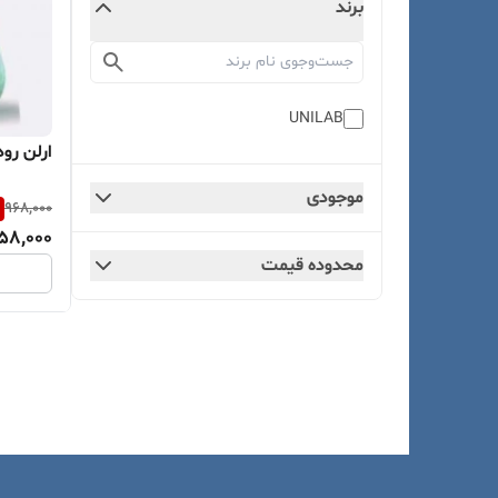
برند
UNILAB
ارلن روداژدار 500
موجودی
968,000
58,000
محدوده قیمت