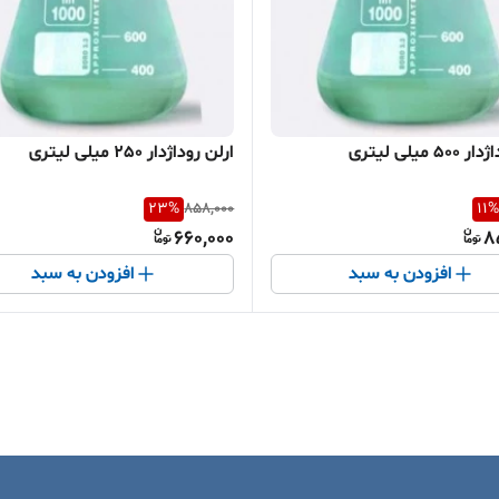
 میلی لیتری
ارلن روداژدار 250 میلی لیتری
23
%
858,000
11
%
660,000
8
افزودن به سبد
افزودن به سبد