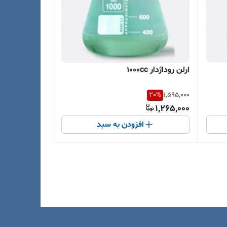
ارلن روداژدار 1000cc
20
%
1,595,000
1,265,000
افزودن به سبد