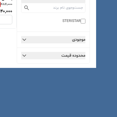
484,000
40,000
STERISTAR
موجودی
محدوده قیمت